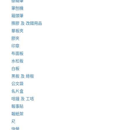
漿糊筆
筆刨機
箱頭筆
擦膠 及 改錯用品
單板夾
膠夾
印章
布面板
水松板
白板
黑板 及 綠板
公文袋
名片盒
咭鐘 及 工咭
報事貼
報紙架
尺
快勞