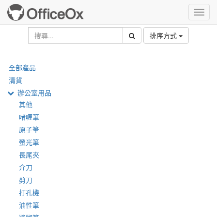
Toggl
navig
排序方式
全部產品
清貨
辦公室用品
其他
啫喱筆
原子筆
螢光筆
長尾夾
介刀
剪刀
打孔機
油性筆