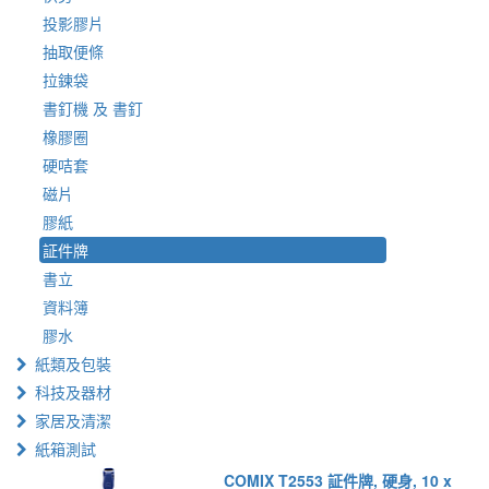
投影膠片
抽取便條
拉鍊袋
書釘機 及 書釘
橡膠圈
硬咭套
磁片
膠紙
証件牌
書立
資料簿
膠水
紙類及包裝
科技及器材
家居及清潔
紙箱測試
COMIX T2553 証件牌, 硬身, 10 x