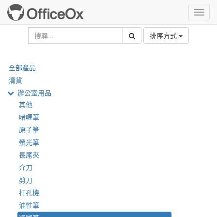
Toggl
navig
排序方式
全部產品
清貨
辦公室用品
其他
啫喱筆
原子筆
螢光筆
長尾夾
介刀
剪刀
打孔機
油性筆