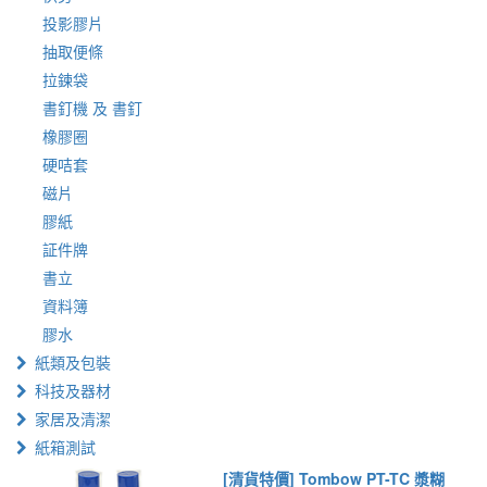
投影膠片
抽取便條
拉鍊袋
書釘機 及 書釘
橡膠圈
硬咭套
磁片
膠紙
証件牌
書立
資料簿
膠水
紙類及包裝
科技及器材
家居及清潔
紙箱測試
[清貨特價] Tombow PT-TC 漿糊