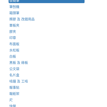
漿糊筆
筆刨機
箱頭筆
擦膠 及 改錯用品
單板夾
膠夾
印章
布面板
水松板
白板
黑板 及 綠板
公文袋
名片盒
咭鐘 及 工咭
報事貼
報紙架
尺
快勞