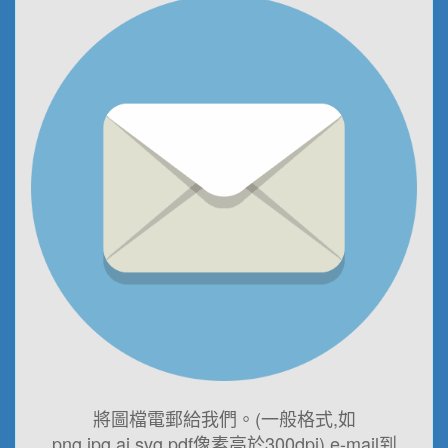
將圖檔電郵給我們。(一般格式,如
png,jpg,ai,svg,pdf像素高於300dpi) e-mail到