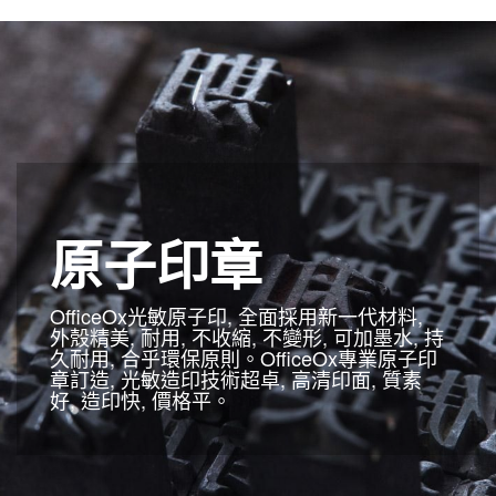
原子印章
OfficeOx光敏原子印, 全面採用新一代材料,
外殼精美, 耐用, 不收縮, 不變形, 可加墨水, 持
久耐用, 合乎環保原則。OfficeOx專業原子印
章訂造, 光敏造印技術超卓, 高清印面, 質素
好, 造印快, 價格平。