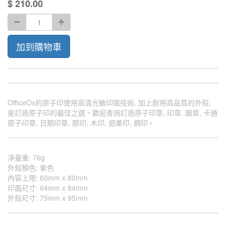
$
210.00
加到購物車
OfficeOx的原子印使用高清光敏印面技術, 加上耐用高品質的外殼,
是訂造原子印的最佳之選。歡迎查詢訂造原子印章, 印章, 圖章, 卡通
原子印章, 日期印章, 膠印, 木印, 迴墨印, 鋼印。
凈量重
:
76g
外殼顏色
:
紫色
內容上限
:
60mm x 80mm
印面尺寸
:
64mm x 84mm
外殼尺寸
:
75mm x 95mm