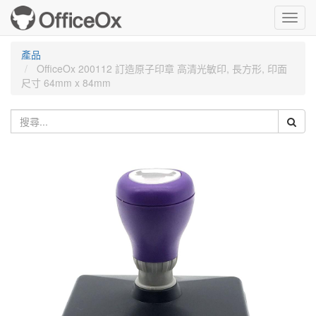
Toggl
navig
產品
OfficeOx 200112 訂造原子印章 高清光敏印, 長方形, 印面
尺寸 64mm x 84mm