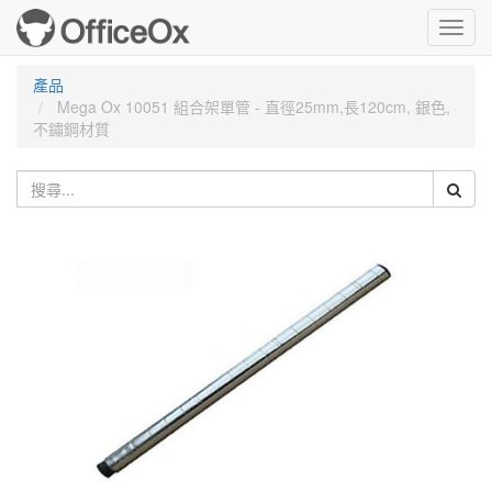
Toggl
navig
產品
Mega Ox 10051 組合架單管 - 直徑25mm,長120cm, 銀色,
不鏽鋼材質