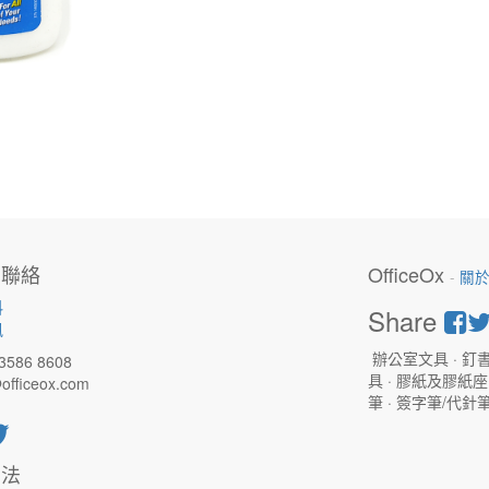
們聯絡
OfficeOx
-
關
料
Share
訊
辦公室文具 · 釘書
3586 8608
具 · 膠紙及膠紙座 
officeox.com
筆 · 簽字筆/代針
方法