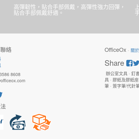
高彈韌性，貼合手部佩戴，高彈性強力回彈，
貼合手部佩戴舒適。
們聯絡
OfficeOx
-
關
料
Share
訊
辦公室文具 · 釘書
3586 8608
具 · 膠紙及膠紙座 
officeox.com
筆 · 簽字筆/代針
方法