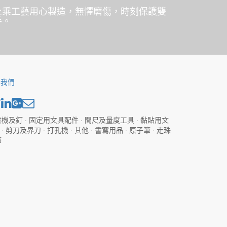
上乘工藝用心製造，無懼磨傷，時刻保護雙
手。
於我們
機及釘 · 固定用文具配件 · 間尺及量度工具 · 黏貼用文
· 剪刀及界刀 · 打孔機 · 其他 · 書寫用品 · 原子筆 · 走珠
筆