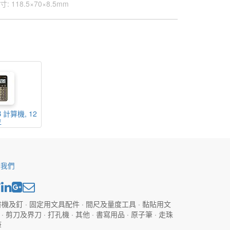
寸
:
118.5×70×8.5mm
B 計算機, 12
位
於我們
機及釘 · 固定用文具配件 · 間尺及量度工具 · 黏貼用文
· 剪刀及界刀 · 打孔機 · 其他 · 書寫用品 · 原子筆 · 走珠
筆