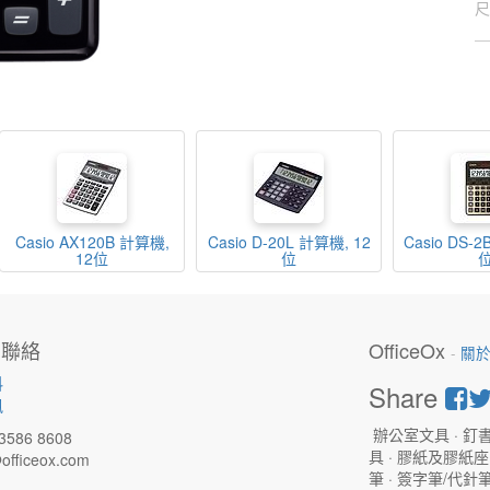
尺
Casio AX120B 計算機,
Casio D-20L 計算機, 12
Casio DS-2
12位
位
們聯絡
OfficeOx
-
關
料
Share
訊
辦公室文具 · 釘書
3586 8608
具 · 膠紙及膠紙座 
officeox.com
筆 · 簽字筆/代針