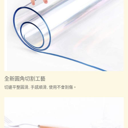
全新圓角切割工藝
切邊平整圓滑, 手感順滑, 使用不會割傷。