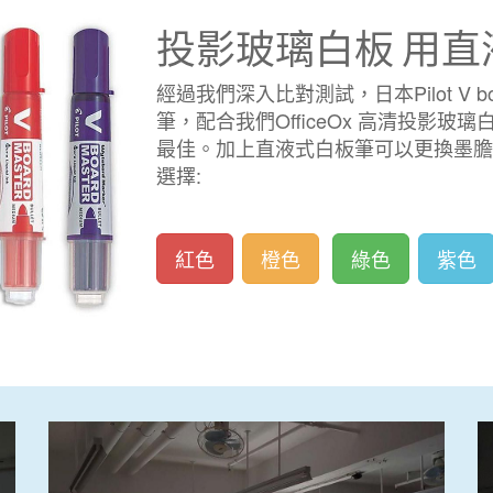
投影玻璃白板
用直
經過我們深入比對測試，日本Pilot V bo
筆，配合我們OfficeOx 高清投影
最佳。加上直液式白板筆可以更換墨膽
選擇:
紅色
橙色
綠色
紫色