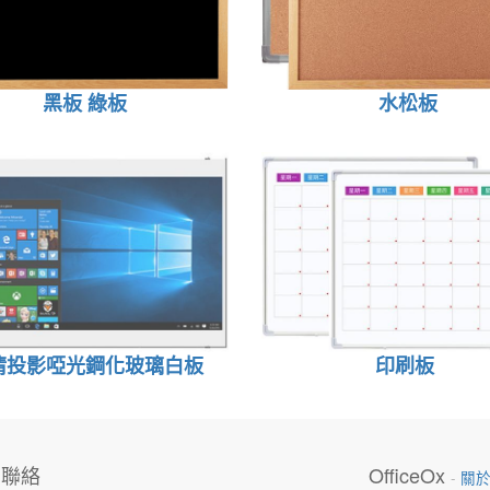
黑板 綠板
水松板
清投影啞光鋼化玻璃白板
印刷板
們聯絡
OfficeOx
-
關