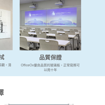
拭
品質保證
美觀，清
OfficeOx優良品質的玻璃板，正常寫擦可
以用十年
擇