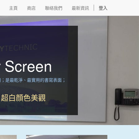
主頁
商店
聯絡我們
最新資訊
登入
r Screen
用；是最乾淨、最實用的書寫表面；
、超白顔色美觀