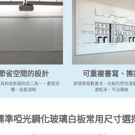
可重複書寫、擦
節省空間的設計
即使擦寫數萬次，白板仍然光滑
工具和投影面的合二為一，書寫流
澈乾淨，不沾筆跡
暢，投影清晰
標準啞光鋼化玻璃白板常用尺寸選